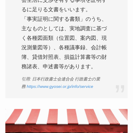
るに足りる文書をいいます。
「事実証明に関する書類」のうち、
主なものとしては、実地調査に基づ
く各種図面類（位置図、案内図、現
況測量図等）、各種議事録、会計帳
簿、貸借対照表、損益計算書等の財
務諸表、申述書等があります。
引用: 日本行政書士会連合会 行政書士の業
務
https://www.gyosei.or.jp/info/service