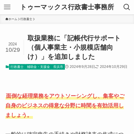
トゥーマックス行政書士事務所
ホーム
行政書士
取扱業務に「記帳代行サポート
2024
（個人事業主・小規模店舗向
10/29
け）」を追加しました
2024年9月28日
2024年10月29日
行政書士
補助金・支援金
長浜市
面倒な経理業務をアウトソーシングし、集客やご
自身のビジネスの得意な分野に時間を有効活用し
ましょう。