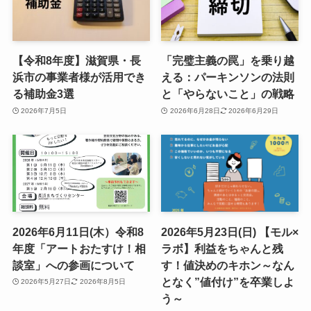
【令和8年度】滋賀県・長
「完璧主義の罠」を乗り越
浜市の事業者様が活用でき
える：パーキンソンの法則
る補助金3選
と「やらないこと」の戦略
2026年7月5日
2026年6月28日
2026年6月29日
2026年6月11日(木）令和8
2026年5月23日(日) 【モル×
年度「アートおたすけ！相
ラボ】利益をちゃんと残
談室」への参画について
す！値決めのキホン～なん
となく”値付け”を卒業しよ
2026年5月27日
2026年8月5日
う～