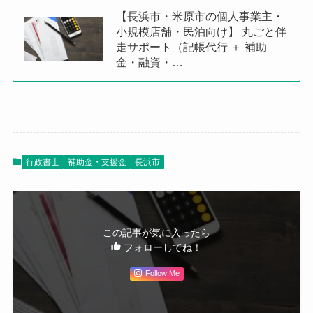
【長浜市・米原市の個人事業主・
小規模店舗・民泊向け】 丸ごと伴
走サポート（記帳代行 ＋ 補助
金・融資・…
行政書士
補助金・支援金
長浜市
この記事が気に入ったら
フォローしてね！
Follow Me